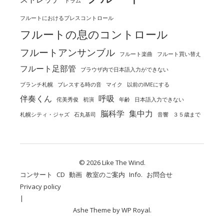
ドラム
フルートにおけるブレスコントロール
フルートの息のコントロール
フルートアンサンブル
フルート楽曲
フルート買い替え
フルート足部管
ブラウザ内で日本語入力ができない
ブランチ札幌
ブレスする時の音
マイク
以前のIMEにする
伴奏くん
呼吸
侘美秀俊
初演
年齢
日本語入力できない
脳科学
集中力
札幌シティ・ジャズ
石丸基司
音響
３５歳まで
© 2026 Like The Wind.
コンサート
CD
動画
教室のご案内
Info.
お問合せ
Privacy policy
Ashe Theme by
WP Royal
.