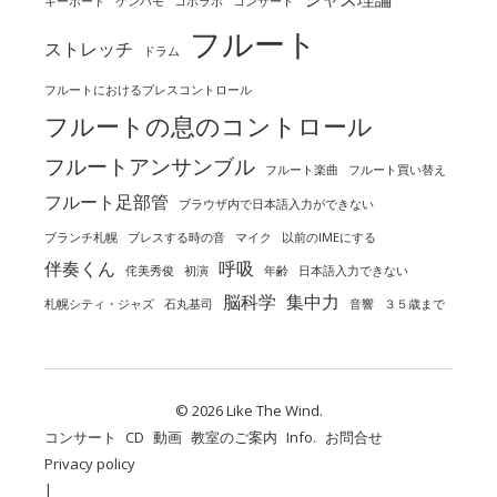
キーボード
ケンハモ
コボラボ
コンサート
フルート
ストレッチ
ドラム
フルートにおけるブレスコントロール
フルートの息のコントロール
フルートアンサンブル
フルート楽曲
フルート買い替え
フルート足部管
ブラウザ内で日本語入力ができない
ブランチ札幌
ブレスする時の音
マイク
以前のIMEにする
伴奏くん
呼吸
侘美秀俊
初演
年齢
日本語入力できない
脳科学
集中力
札幌シティ・ジャズ
石丸基司
音響
３５歳まで
© 2026 Like The Wind.
コンサート
CD
動画
教室のご案内
Info.
お問合せ
Privacy policy