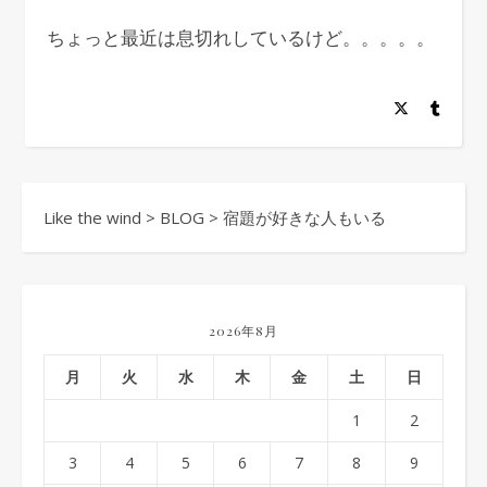
ちょっと最近は息切れしているけど。。。。。
Like the wind
>
BLOG
>
宿題が好きな人もいる
2026年8月
月
火
水
木
金
土
日
1
2
3
4
5
6
7
8
9