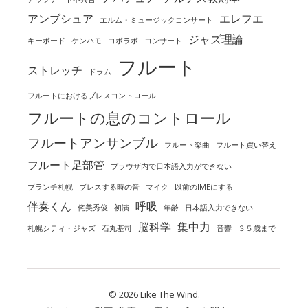
アンブシュア
エレフエ
エルム・ミュージックコンサート
ジャズ理論
キーボード
ケンハモ
コボラボ
コンサート
フルート
ストレッチ
ドラム
フルートにおけるブレスコントロール
フルートの息のコントロール
フルートアンサンブル
フルート楽曲
フルート買い替え
フルート足部管
ブラウザ内で日本語入力ができない
ブランチ札幌
ブレスする時の音
マイク
以前のIMEにする
伴奏くん
呼吸
侘美秀俊
初演
年齢
日本語入力できない
脳科学
集中力
札幌シティ・ジャズ
石丸基司
音響
３５歳まで
© 2026 Like The Wind.