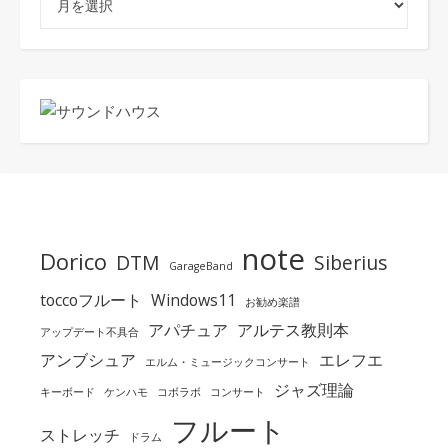
note
Dorico
DTM
Siberius
GarageBand
toccoフルート
Windows11
お勧め楽譜
アパチュア
アルテス教則本
アップデート不具合
アンブシュア
エレフエ
エルム・ミュージックコンサート
ジャズ理論
キーボード
ケンハモ
コボラボ
コンサート
フルート
ストレッチ
ドラム