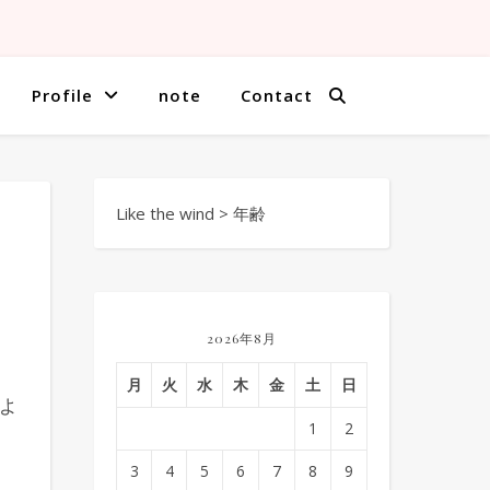
Profile
note
Contact
Like the wind
>
年齢
2026年8月
月
火
水
木
金
土
日
よ
1
2
3
4
5
6
7
8
9