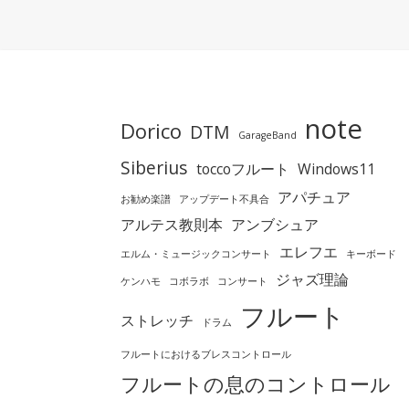
note
Dorico
DTM
GarageBand
Siberius
toccoフルート
Windows11
アパチュア
お勧め楽譜
アップデート不具合
アルテス教則本
アンブシュア
エレフエ
エルム・ミュージックコンサート
キーボード
ジャズ理論
ケンハモ
コボラボ
コンサート
フルート
ストレッチ
ドラム
フルートにおけるブレスコントロール
フルートの息のコントロール