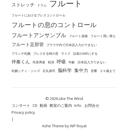
フルート
ストレッチ
ドラム
フルートにおけるブレスコントロール
フルートの息のコントロール
フルートアンサンブル
フルート楽曲
フルート買い替え
フルート足部管
ブラウザ内で日本語入力ができない
ブランチ札幌
ブレスする時の音
マイク
以前のIMEにする
伴奏くん
呼吸
侘美秀俊
初演
年齢
日本語入力できない
脳科学
集中力
札幌シティ・ジャズ
石丸基司
音響
３５歳まで
© 2026 Like The Wind.
コンサート
CD
動画
教室のご案内
Info.
お問合せ
Privacy policy
Ashe Theme by
WP Royal
.