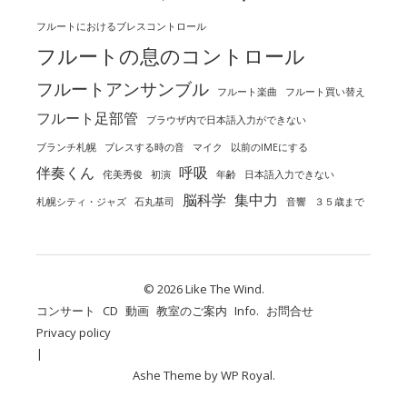
フルートにおけるブレスコントロール
フルートの息のコントロール
フルートアンサンブル
フルート楽曲
フルート買い替え
フルート足部管
ブラウザ内で日本語入力ができない
ブランチ札幌
ブレスする時の音
マイク
以前のIMEにする
伴奏くん
呼吸
侘美秀俊
初演
年齢
日本語入力できない
脳科学
集中力
札幌シティ・ジャズ
石丸基司
音響
３５歳まで
© 2026 Like The Wind.
コンサート
CD
動画
教室のご案内
Info.
お問合せ
Privacy policy
Ashe Theme by
WP Royal
.