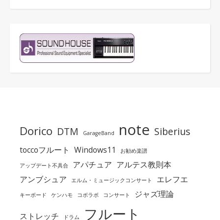
note
Dorico
DTM
Siberius
GarageBand
toccoフルート
Windows11
お勧め楽譜
アパチュア
アルテス教則本
アップデート不具合
アンブシュア
エレフエ
エルム・ミュージックコンサート
ジャズ理論
キーボード
ケンハモ
コボラボ
コンサート
フルート
ストレッチ
ドラム