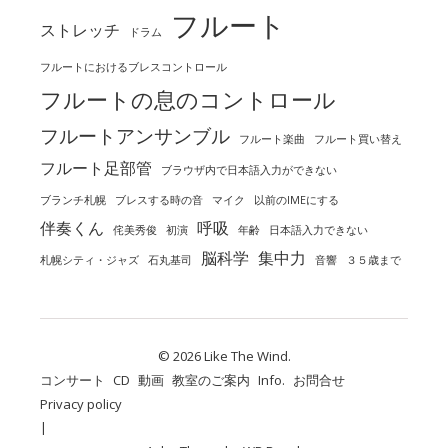
フルート
ストレッチ
ドラム
フルートにおけるブレスコントロール
フルートの息のコントロール
フルートアンサンブル
フルート楽曲
フルート買い替え
フルート足部管
ブラウザ内で日本語入力ができない
ブランチ札幌
ブレスする時の音
マイク
以前のIMEにする
伴奏くん
呼吸
侘美秀俊
初演
年齢
日本語入力できない
脳科学
集中力
札幌シティ・ジャズ
石丸基司
音響
３５歳まで
© 2026 Like The Wind.
コンサート
CD
動画
教室のご案内
Info.
お問合せ
Privacy policy