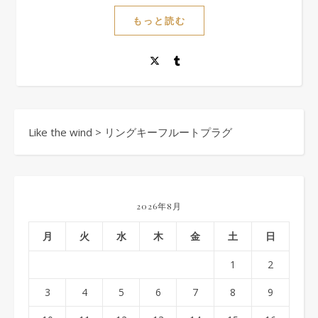
もっと読む
Like the wind
>
リングキーフルートプラグ
2026年8月
月
火
水
木
金
土
日
1
2
3
4
5
6
7
8
9