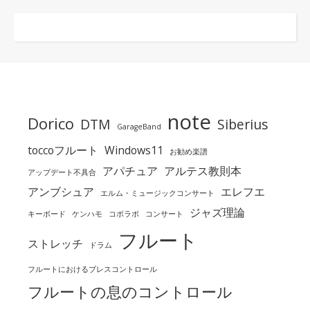
note
Dorico
DTM
Siberius
GarageBand
toccoフルート
Windows11
お勧め楽譜
アパチュア
アルテス教則本
アップデート不具合
アンブシュア
エレフエ
エルム・ミュージックコンサート
ジャズ理論
キーボード
ケンハモ
コボラボ
コンサート
フルート
ストレッチ
ドラム
フルートにおけるブレスコントロール
フルートの息のコントロール