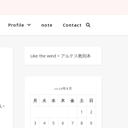
Profile
note
Contact
Like the wind
>
アルテス教則本
2026年8月
月
火
水
木
金
土
日
い
1
2
3
4
5
6
7
8
9