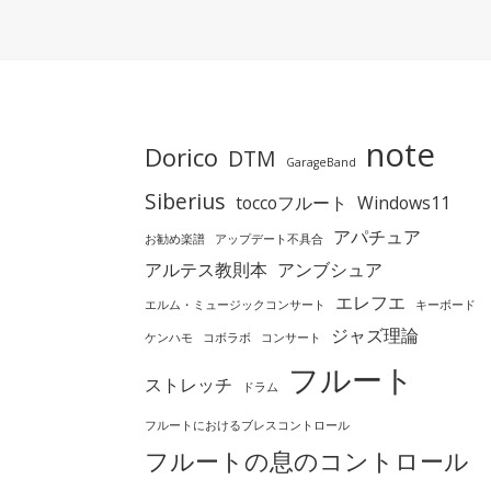
note
Dorico
DTM
GarageBand
Siberius
toccoフルート
Windows11
アパチュア
お勧め楽譜
アップデート不具合
アルテス教則本
アンブシュア
エレフエ
エルム・ミュージックコンサート
キーボード
ジャズ理論
ケンハモ
コボラボ
コンサート
フルート
ストレッチ
ドラム
フルートにおけるブレスコントロール
フルートの息のコントロール