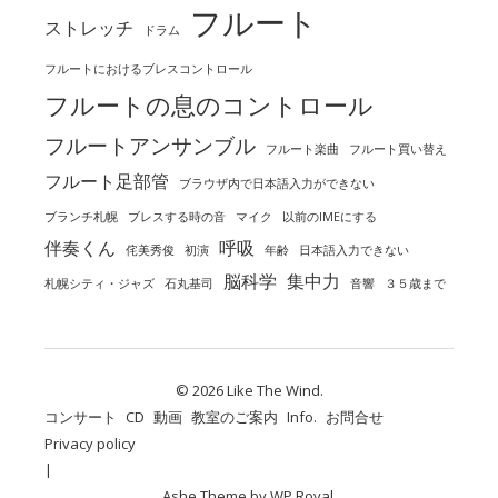
フルート
ストレッチ
ドラム
フルートにおけるブレスコントロール
フルートの息のコントロール
フルートアンサンブル
フルート楽曲
フルート買い替え
フルート足部管
ブラウザ内で日本語入力ができない
ブランチ札幌
ブレスする時の音
マイク
以前のIMEにする
伴奏くん
呼吸
侘美秀俊
初演
年齢
日本語入力できない
脳科学
集中力
札幌シティ・ジャズ
石丸基司
音響
３５歳まで
© 2026 Like The Wind.
コンサート
CD
動画
教室のご案内
Info.
お問合せ
Privacy policy
Ashe Theme by
WP Royal
.