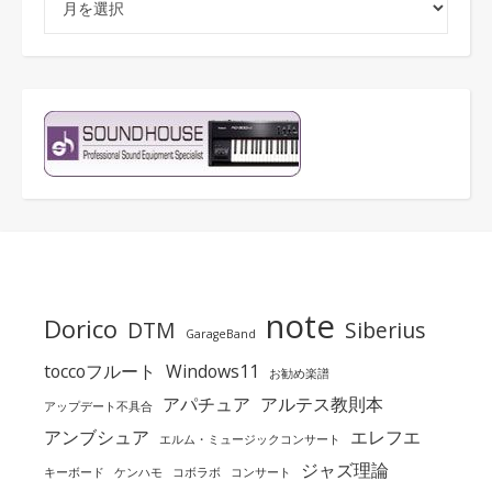
note
Dorico
DTM
Siberius
GarageBand
toccoフルート
Windows11
お勧め楽譜
アパチュア
アルテス教則本
アップデート不具合
アンブシュア
エレフエ
エルム・ミュージックコンサート
ジャズ理論
キーボード
ケンハモ
コボラボ
コンサート