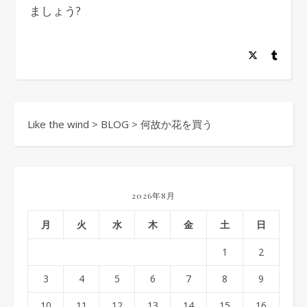
ましょう?
Like the wind
>
BLOG
>
何故か花を買う
2026年8月
月
火
水
木
金
土
日
1
2
3
4
5
6
7
8
9
10
11
12
13
14
15
16