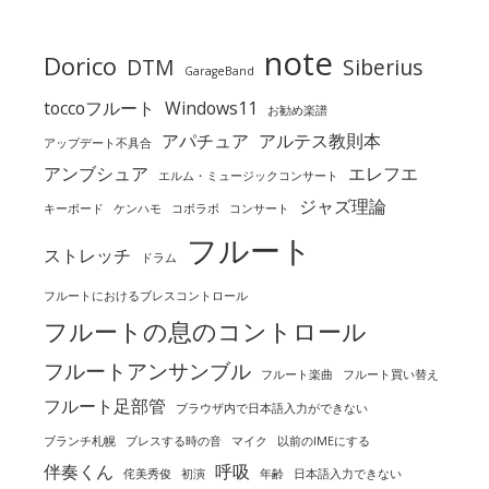
note
Dorico
DTM
Siberius
GarageBand
toccoフルート
Windows11
お勧め楽譜
アパチュア
アルテス教則本
アップデート不具合
アンブシュア
エレフエ
エルム・ミュージックコンサート
ジャズ理論
キーボード
ケンハモ
コボラボ
コンサート
フルート
ストレッチ
ドラム
フルートにおけるブレスコントロール
フルートの息のコントロール
フルートアンサンブル
フルート楽曲
フルート買い替え
フルート足部管
ブラウザ内で日本語入力ができない
ブランチ札幌
ブレスする時の音
マイク
以前のIMEにする
伴奏くん
呼吸
侘美秀俊
初演
年齢
日本語入力できない