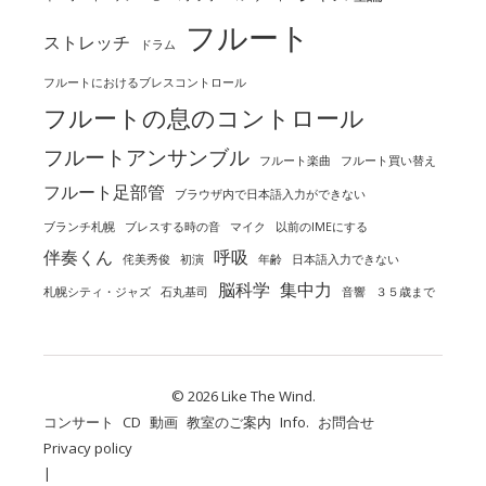
フルート
ストレッチ
ドラム
フルートにおけるブレスコントロール
フルートの息のコントロール
フルートアンサンブル
フルート楽曲
フルート買い替え
フルート足部管
ブラウザ内で日本語入力ができない
ブランチ札幌
ブレスする時の音
マイク
以前のIMEにする
伴奏くん
呼吸
侘美秀俊
初演
年齢
日本語入力できない
脳科学
集中力
札幌シティ・ジャズ
石丸基司
音響
３５歳まで
© 2026 Like The Wind.
コンサート
CD
動画
教室のご案内
Info.
お問合せ
Privacy policy