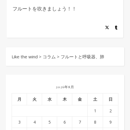
フルートを吹きましょう！！
Like the wind
>
コラム
>
フルートと呼吸器、肺
2026年8月
月
火
水
木
金
土
日
1
2
3
4
5
6
7
8
9