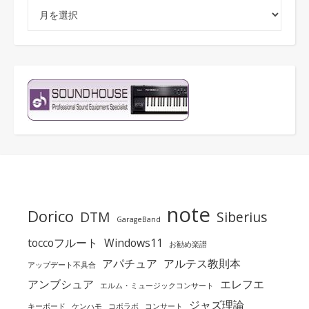
アーカイブ
note
Dorico
DTM
Siberius
GarageBand
toccoフルート
Windows11
お勧め楽譜
アパチュア
アルテス教則本
アップデート不具合
アンブシュア
エレフエ
エルム・ミュージックコンサート
ジャズ理論
キーボード
ケンハモ
コボラボ
コンサート