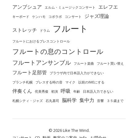
アンブシュア
エレフエ
エルム・ミュージックコンサート
ジャズ理論
キーボード
ケンハモ
コボラボ
コンサート
フルート
ストレッチ
ドラム
フルートにおけるブレスコントロール
フルートの息のコントロール
フルートアンサンブル
フルート楽曲
フルート買い替え
フルート足部管
ブラウザ内で日本語入力ができない
ブランチ札幌
ブレスする時の音
マイク
以前のIMEにする
伴奏くん
呼吸
侘美秀俊
初演
年齢
日本語入力できない
脳科学
集中力
札幌シティ・ジャズ
石丸基司
音響
３５歳まで
© 2026 Like The Wind.
コンサート
CD
動画
教室のご案内
Info.
お問合せ