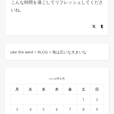
こんな時間を過ごしてリフレッシュしてくださ
いね。
Like the wind
>
BLOG
>
海は広いな大きいな
2026年8月
月
火
水
木
金
土
日
1
2
3
4
5
6
7
8
9