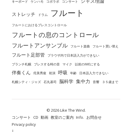
ジャズ理論
キーボード
ケンハモ
コボラボ
コンサート
フルート
ストレッチ
ドラム
フルートにおけるブレスコントロール
フルートの息のコントロール
フルートアンサンブル
フルート楽曲
フルート買い替え
フルート足部管
ブラウザ内で日本語入力ができない
ブランチ札幌
ブレスする時の音
マイク
以前のIMEにする
伴奏くん
呼吸
侘美秀俊
初演
年齢
日本語入力できない
脳科学
集中力
札幌シティ・ジャズ
石丸基司
音響
３５歳まで
© 2026 Like The Wind.
コンサート
CD
動画
教室のご案内
Info.
お問合せ
Privacy policy