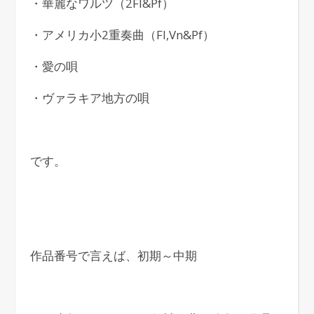
・華麗なワルツ（2Fl&Pf）
・アメリカ小2重奏曲（Fl,Vn&Pf）
・愛の唄
・ヴァラキア地方の唄
です。
作品番号で言えば、初期～中期