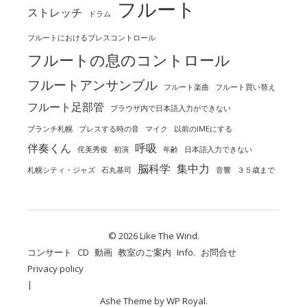
フルート
ストレッチ
ドラム
フルートにおけるブレスコントロール
フルートの息のコントロール
フルートアンサンブル
フルート楽曲
フルート買い替え
フルート足部管
ブラウザ内で日本語入力ができない
ブランチ札幌
ブレスする時の音
マイク
以前のIMEにする
伴奏くん
呼吸
侘美秀俊
初演
年齢
日本語入力できない
脳科学
集中力
札幌シティ・ジャズ
石丸基司
音響
３５歳まで
© 2026 Like The Wind.
コンサート
CD
動画
教室のご案内
Info.
お問合せ
Privacy policy
Ashe Theme by
WP Royal
.