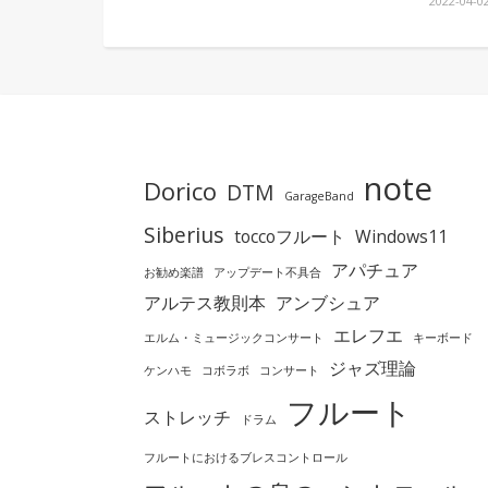
2022-04-0
note
Dorico
DTM
GarageBand
Siberius
toccoフルート
Windows11
アパチュア
お勧め楽譜
アップデート不具合
アルテス教則本
アンブシュア
エレフエ
エルム・ミュージックコンサート
キーボード
ジャズ理論
ケンハモ
コボラボ
コンサート
フルート
ストレッチ
ドラム
フルートにおけるブレスコントロール