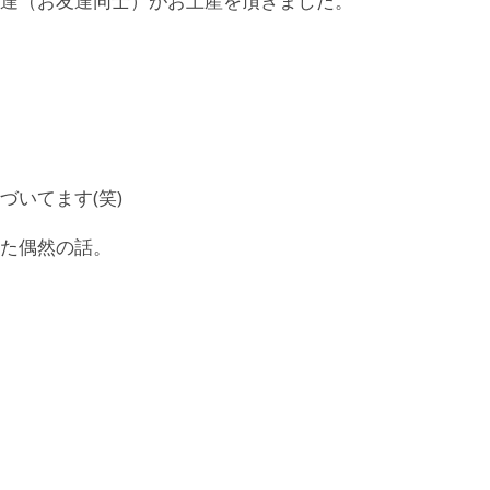
達（お友達同士）がお土産を頂きました。
いてます(笑)
た偶然の話。