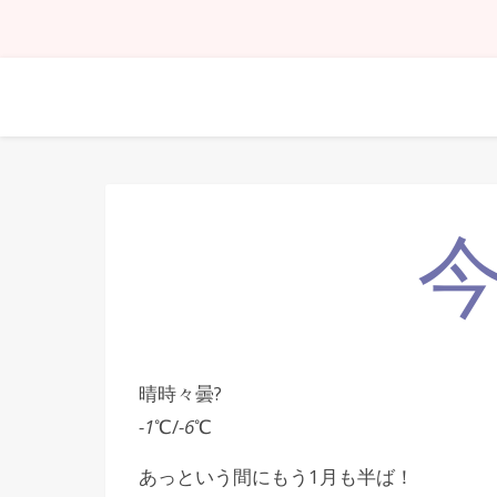
晴時々曇?
-1
℃/
-6
℃
あっという間にもう1月も半ば！