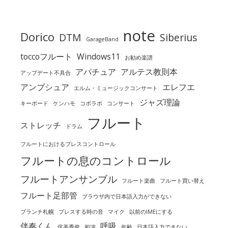
note
Dorico
DTM
Siberius
GarageBand
toccoフルート
Windows11
お勧め楽譜
アパチュア
アルテス教則本
アップデート不具合
アンブシュア
エレフエ
エルム・ミュージックコンサート
ジャズ理論
キーボード
ケンハモ
コボラボ
コンサート
フルート
ストレッチ
ドラム
フルートにおけるブレスコントロール
フルートの息のコントロール
フルートアンサンブル
フルート楽曲
フルート買い替え
フルート足部管
ブラウザ内で日本語入力ができない
ブランチ札幌
ブレスする時の音
マイク
以前のIMEにする
伴奏くん
呼吸
侘美秀俊
初演
年齢
日本語入力できない