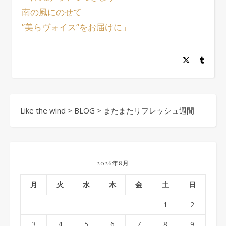
南の風にのせて
”美らヴォイス”をお届けに」
Like the wind
>
BLOG
>
またまたリフレッシュ週間
2026年8月
月
火
水
木
金
土
日
1
2
3
4
5
6
7
8
9