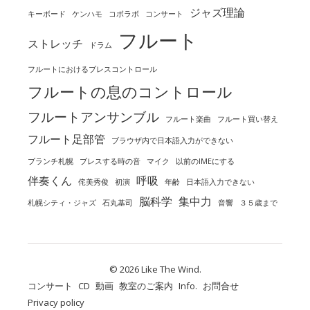
ジャズ理論
キーボード
ケンハモ
コボラボ
コンサート
フルート
ストレッチ
ドラム
フルートにおけるブレスコントロール
フルートの息のコントロール
フルートアンサンブル
フルート楽曲
フルート買い替え
フルート足部管
ブラウザ内で日本語入力ができない
ブランチ札幌
ブレスする時の音
マイク
以前のIMEにする
伴奏くん
呼吸
侘美秀俊
初演
年齢
日本語入力できない
脳科学
集中力
札幌シティ・ジャズ
石丸基司
音響
３５歳まで
© 2026 Like The Wind.
コンサート
CD
動画
教室のご案内
Info.
お問合せ
Privacy policy