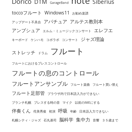
note
Dorico
DTM
Siberius
GarageBand
toccoフルート
Windows11
お勧め楽譜
アパチュア
アルテス教則本
アップデート不具合
アンブシュア
エレフエ
エルム・ミュージックコンサート
ジャズ理論
キーボード
ケンハモ
コボラボ
コンサート
フルート
ストレッチ
ドラム
フルートにおけるブレスコントロール
フルートの息のコントロール
フルートアンサンブル
フルート楽曲
フルート買い替え
フルート足部管
ブラウザ内で日本語入力ができない
ブランチ札幌
ブレスする時の音
マイク
以前のIMEにする
伴奏くん
呼吸
侘美秀俊
初演
年齢
日本語入力できない
脳科学
集中力
札幌シティ・ジャズ
石丸基司
音響
３５歳まで