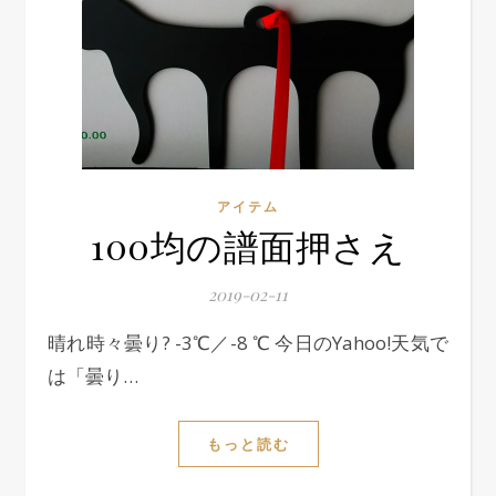
アイテム
100均の譜面押さえ
2019-02-11
晴れ時々曇り? -3℃／-8 ℃ 今日のYahoo!天気で
は「曇り…
もっと読む