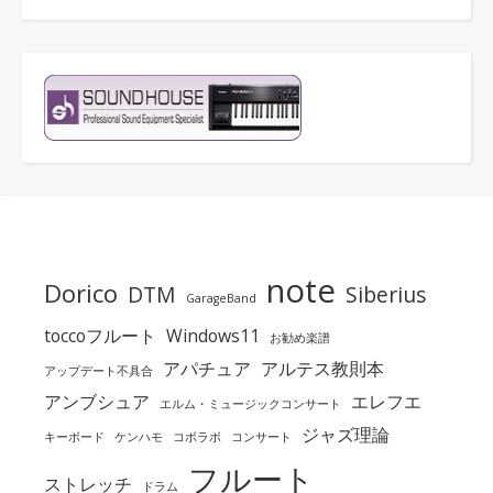
note
Dorico
DTM
Siberius
GarageBand
toccoフルート
Windows11
お勧め楽譜
アパチュア
アルテス教則本
アップデート不具合
アンブシュア
エレフエ
エルム・ミュージックコンサート
ジャズ理論
キーボード
ケンハモ
コボラボ
コンサート
フルート
ストレッチ
ドラム