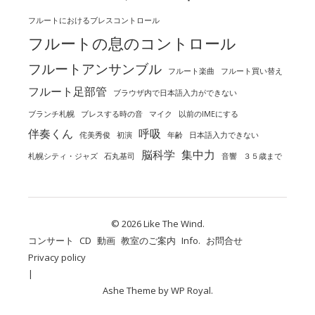
フルートにおけるブレスコントロール
フルートの息のコントロール
フルートアンサンブル
フルート楽曲
フルート買い替え
フルート足部管
ブラウザ内で日本語入力ができない
ブランチ札幌
ブレスする時の音
マイク
以前のIMEにする
伴奏くん
呼吸
侘美秀俊
初演
年齢
日本語入力できない
脳科学
集中力
札幌シティ・ジャズ
石丸基司
音響
３５歳まで
© 2026 Like The Wind.
コンサート
CD
動画
教室のご案内
Info.
お問合せ
Privacy policy
Ashe Theme by
WP Royal
.