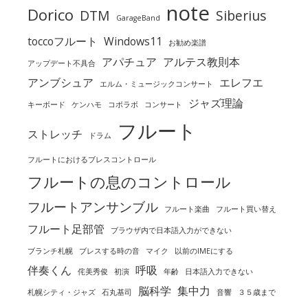
note
Dorico
DTM
Siberius
GarageBand
toccoフルート
Windows11
お勧め楽譜
アパチュア
アルテス教則本
アップデート不具合
アンブシュア
エレフエ
エルム・ミュージックコンサート
ジャズ理論
キーボード
ケンハモ
コボラボ
コンサート
フルート
ストレッチ
ドラム
フルートにおけるブレスコントロール
フルートの息のコントロール
フルートアンサンブル
フルート楽曲
フルート買い替え
フルート足部管
ブラウザ内で日本語入力ができない
ブランチ札幌
ブレスする時の音
マイク
以前のIMEにする
伴奏くん
呼吸
侘美秀俊
初演
年齢
日本語入力できない
脳科学
集中力
札幌シティ・ジャズ
石丸基司
音響
３５歳まで