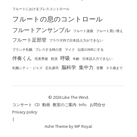
フルートにおけるブレスコントロール
フルートの息のコントロール
フルートアンサンブル
フルート楽曲
フルート買い替え
フルート足部管
ブラウザ内で日本語入力ができない
ブランチ札幌
ブレスする時の音
マイク
以前のIMEにする
伴奏くん
呼吸
侘美秀俊
初演
年齢
日本語入力できない
脳科学
集中力
札幌シティ・ジャズ
石丸基司
音響
３５歳まで
© 2026 Like The Wind.
コンサート
CD
動画
教室のご案内
Info.
お問合せ
Privacy policy
Ashe Theme by
WP Royal
.