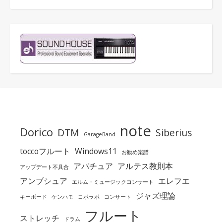
note
Dorico
DTM
Siberius
GarageBand
toccoフルート
Windows11
お勧め楽譜
アパチュア
アルテス教則本
アップデート不具合
アンブシュア
エレフエ
エルム・ミュージックコンサート
ジャズ理論
キーボード
ケンハモ
コボラボ
コンサート
フルート
ストレッチ
ドラム