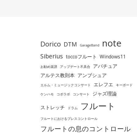
note
Dorico
DTM
GarageBand
Siberius
toccoフルート
Windows11
アパチュア
お勧め楽譜
アップデート不具合
アルテス教則本
アンブシュア
エレフエ
エルム・ミュージックコンサート
キーボード
ジャズ理論
ケンハモ
コボラボ
コンサート
フルート
ストレッチ
ドラム
フルートにおけるブレスコントロール
フルートの息のコントロール