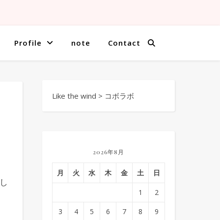
Profile
note
Contact
Like the wind
>
コボラボ
2026年8月
月
火
水
木
金
土
日
し
1
2
3
4
5
6
7
8
9