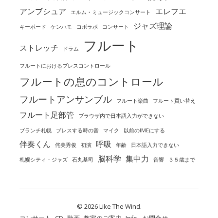
アンブシュア
エレフエ
エルム・ミュージックコンサート
ジャズ理論
キーボード
ケンハモ
コボラボ
コンサート
フルート
ストレッチ
ドラム
フルートにおけるブレスコントロール
フルートの息のコントロール
フルートアンサンブル
フルート楽曲
フルート買い替え
フルート足部管
ブラウザ内で日本語入力ができない
ブランチ札幌
ブレスする時の音
マイク
以前のIMEにする
伴奏くん
呼吸
侘美秀俊
初演
年齢
日本語入力できない
脳科学
集中力
札幌シティ・ジャズ
石丸基司
音響
３５歳まで
© 2026 Like The Wind.