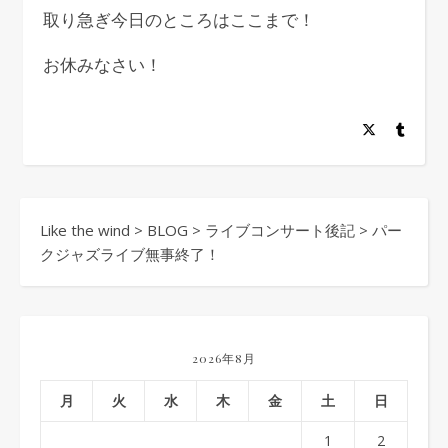
取り急ぎ今日のところはここまで！
お休みなさい！
Like the wind
>
BLOG
>
ライブコンサート後記
>
パー
クジャズライブ無事終了！
2026年8月
月
火
水
木
金
土
日
1
2