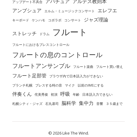
アパチュア
アルテス教則本
アップデート不具合
アンブシュア
エレフエ
エルム・ミュージックコンサート
ジャズ理論
キーボード
ケンハモ
コボラボ
コンサート
フルート
ストレッチ
ドラム
フルートにおけるブレスコントロール
フルートの息のコントロール
フルートアンサンブル
フルート楽曲
フルート買い替え
フルート足部管
ブラウザ内で日本語入力ができない
ブランチ札幌
ブレスする時の音
マイク
以前のIMEにする
伴奏くん
呼吸
侘美秀俊
初演
年齢
日本語入力できない
脳科学
集中力
札幌シティ・ジャズ
石丸基司
音響
３５歳まで
© 2026 Like The Wind.