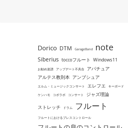
note
Dorico
DTM
GarageBand
Siberius
toccoフルート
Windows11
アパチュア
お勧め楽譜
アップデート不具合
アルテス教則本
アンブシュア
エレフエ
エルム・ミュージックコンサート
キーボード
ジャズ理論
ケンハモ
コボラボ
コンサート
フルート
ストレッチ
ドラム
フルートにおけるブレスコントロール
フルートの息のコントロール