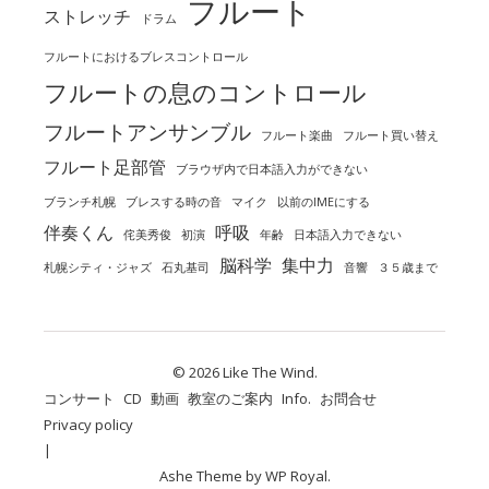
フルート
ストレッチ
ドラム
フルートにおけるブレスコントロール
フルートの息のコントロール
フルートアンサンブル
フルート楽曲
フルート買い替え
フルート足部管
ブラウザ内で日本語入力ができない
ブランチ札幌
ブレスする時の音
マイク
以前のIMEにする
伴奏くん
呼吸
侘美秀俊
初演
年齢
日本語入力できない
脳科学
集中力
札幌シティ・ジャズ
石丸基司
音響
３５歳まで
© 2026 Like The Wind.
コンサート
CD
動画
教室のご案内
Info.
お問合せ
Privacy policy
Ashe Theme by
WP Royal
.