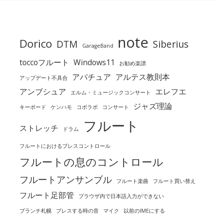
note
Dorico
DTM
Siberius
GarageBand
toccoフルート
Windows11
お勧め楽譜
アパチュア
アルテス教則本
アップデート不具合
アンブシュア
エレフエ
エルム・ミュージックコンサート
ジャズ理論
キーボード
ケンハモ
コボラボ
コンサート
フルート
ストレッチ
ドラム
フルートにおけるブレスコントロール
フルートの息のコントロール
フルートアンサンブル
フルート楽曲
フルート買い替え
フルート足部管
ブラウザ内で日本語入力ができない
ブランチ札幌
ブレスする時の音
マイク
以前のIMEにする