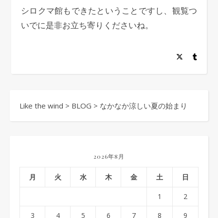
シロクマ館もできたということですし、観覧つ
いでに是非お立ち寄りくださいね。
Like the wind
>
BLOG
>
なかなか涼しい夏の始まり
2026年8月
月
火
水
木
金
土
日
1
2
3
4
5
6
7
8
9