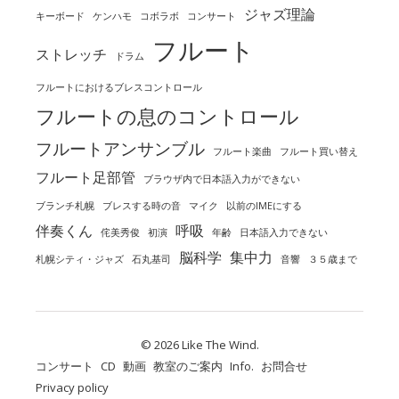
ジャズ理論
キーボード
ケンハモ
コボラボ
コンサート
フルート
ストレッチ
ドラム
フルートにおけるブレスコントロール
フルートの息のコントロール
フルートアンサンブル
フルート楽曲
フルート買い替え
フルート足部管
ブラウザ内で日本語入力ができない
ブランチ札幌
ブレスする時の音
マイク
以前のIMEにする
伴奏くん
呼吸
侘美秀俊
初演
年齢
日本語入力できない
脳科学
集中力
札幌シティ・ジャズ
石丸基司
音響
３５歳まで
© 2026 Like The Wind.
コンサート
CD
動画
教室のご案内
Info.
お問合せ
Privacy policy