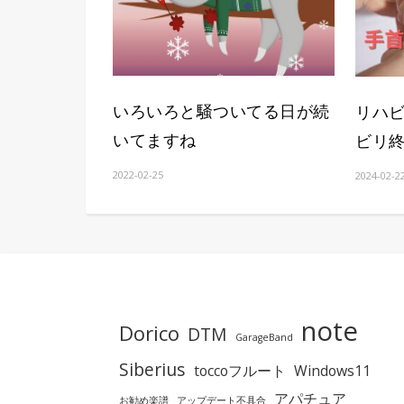
いろいろと騒ついてる日が続
リハ
いてますね
ビリ
2022-02-25
2024-02-2
note
Dorico
DTM
GarageBand
Siberius
toccoフルート
Windows11
アパチュア
お勧め楽譜
アップデート不具合