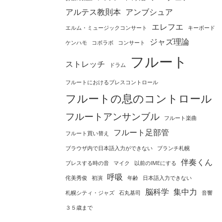
アルテス教則本
アンブシュア
エレフエ
エルム・ミュージックコンサート
キーボード
ジャズ理論
ケンハモ
コボラボ
コンサート
フルート
ストレッチ
ドラム
フルートにおけるブレスコントロール
フルートの息のコントロール
フルートアンサンブル
フルート楽曲
フルート足部管
フルート買い替え
ブラウザ内で日本語入力ができない
ブランチ札幌
伴奏くん
ブレスする時の音
マイク
以前のIMEにする
呼吸
侘美秀俊
初演
年齢
日本語入力できない
脳科学
集中力
札幌シティ・ジャズ
石丸基司
音響
３５歳まで