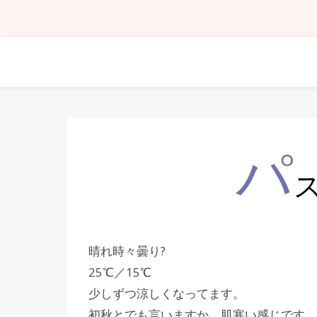
パ
晴れ時々曇り?
25℃／15℃
少しずつ涼しくなってます。
初秋とでも言いますか、肌寒い感じです。