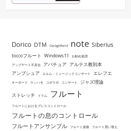
note
Dorico
DTM
Siberius
GarageBand
toccoフルート
Windows11
お勧め楽譜
アパチュア
アルテス教則本
アップデート不具合
アンブシュア
エレフエ
エルム・ミュージックコンサート
ジャズ理論
キーボード
ケンハモ
コボラボ
コンサート
フルート
ストレッチ
ドラム
フルートにおけるブレスコントロール
フルートの息のコントロール
フルートアンサンブル
フルート楽曲
フルート買い替え