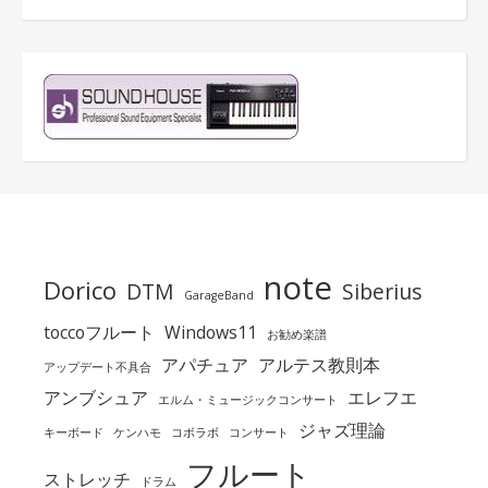
note
Dorico
DTM
Siberius
GarageBand
toccoフルート
Windows11
お勧め楽譜
アパチュア
アルテス教則本
アップデート不具合
アンブシュア
エレフエ
エルム・ミュージックコンサート
ジャズ理論
キーボード
ケンハモ
コボラボ
コンサート
フルート
ストレッチ
ドラム