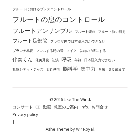
フルートにおけるブレスコントロール
フルートの息のコントロール
フルートアンサンブル
フルート楽曲
フルート買い替え
フルート足部管
ブラウザ内で日本語入力ができない
ブランチ札幌
ブレスする時の音
マイク
以前のIMEにする
伴奏くん
呼吸
侘美秀俊
初演
年齢
日本語入力できない
脳科学
集中力
札幌シティ・ジャズ
石丸基司
音響
３５歳まで
© 2026 Like The Wind.
コンサート
CD
動画
教室のご案内
Info.
お問合せ
Privacy policy
Ashe Theme by
WP Royal
.