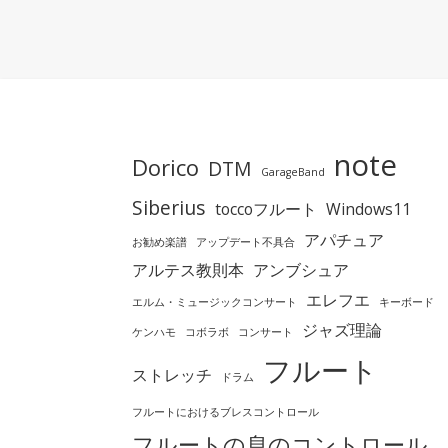
note
Dorico
DTM
GarageBand
Siberius
toccoフルート
Windows11
アパチュア
お勧め楽譜
アップデート不具合
アルテス教則本
アンブシュア
エレフエ
エルム・ミュージックコンサート
キーボード
ジャズ理論
ケンハモ
コボラボ
コンサート
フルート
ストレッチ
ドラム
フルートにおけるブレスコントロール
フルートの息のコントロール