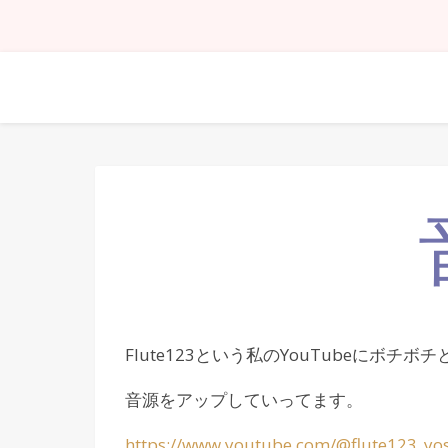
Flute123という私のYouTubeにボチボチ
音源をアップしていってます。
https://www.youtube.com/@flute123_yo