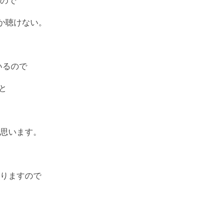
ので
か聴けない。
いるので
と
思います。
りますので