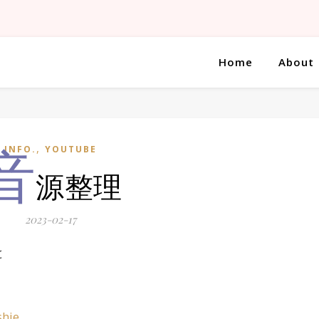
Home
About
音
,
INFO.
YOUTUBE
源整理
2023-02-17
と
shie