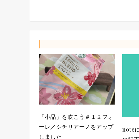
「小品」を吹こう＃１２フォ
ーレ／シチリアーノをアップ
not
しました