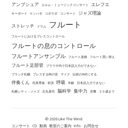
アンブシュア
エレフエ
エルム・ミュージックコンサート
ジャズ理論
キーボード
ケンハモ
コボラボ
コンサート
フルート
ストレッチ
ドラム
フルートにおけるブレスコントロール
フルートの息のコントロール
フルートアンサンブル
フルート楽曲
フルート買い替え
フルート足部管
ブラウザ内で日本語入力ができない
ブランチ札幌
ブレスする時の音
マイク
以前のIMEにする
伴奏くん
呼吸
侘美秀俊
初演
年齢
日本語入力できない
脳科学
集中力
札幌シティ・ジャズ
石丸基司
音響
３５歳まで
© 2026 Like The Wind.
コンサート
CD
動画
教室のご案内
Info.
お問合せ