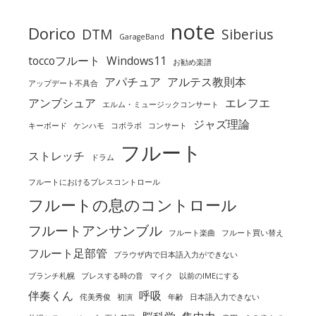
note
Dorico
DTM
Siberius
GarageBand
toccoフルート
Windows11
お勧め楽譜
アパチュア
アルテス教則本
アップデート不具合
アンブシュア
エレフエ
エルム・ミュージックコンサート
ジャズ理論
キーボード
ケンハモ
コボラボ
コンサート
フルート
ストレッチ
ドラム
フルートにおけるブレスコントロール
フルートの息のコントロール
フルートアンサンブル
フルート楽曲
フルート買い替え
フルート足部管
ブラウザ内で日本語入力ができない
ブランチ札幌
ブレスする時の音
マイク
以前のIMEにする
伴奏くん
呼吸
侘美秀俊
初演
年齢
日本語入力できない