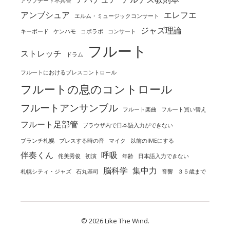
アップデート不具合
アンブシュア
エレフエ
エルム・ミュージックコンサート
ジャズ理論
キーボード
ケンハモ
コボラボ
コンサート
フルート
ストレッチ
ドラム
フルートにおけるブレスコントロール
フルートの息のコントロール
フルートアンサンブル
フルート楽曲
フルート買い替え
フルート足部管
ブラウザ内で日本語入力ができない
ブランチ札幌
ブレスする時の音
マイク
以前のIMEにする
伴奏くん
呼吸
侘美秀俊
初演
年齢
日本語入力できない
脳科学
集中力
札幌シティ・ジャズ
石丸基司
音響
３５歳まで
© 2026 Like The Wind.