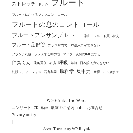
フルート
ストレッチ
ドラム
フルートにおけるブレスコントロール
フルートの息のコントロール
フルートアンサンブル
フルート楽曲
フルート買い替え
フルート足部管
ブラウザ内で日本語入力ができない
ブランチ札幌
ブレスする時の音
マイク
以前のIMEにする
伴奏くん
呼吸
侘美秀俊
初演
年齢
日本語入力できない
脳科学
集中力
札幌シティ・ジャズ
石丸基司
音響
３５歳まで
© 2026 Like The Wind.
コンサート
CD
動画
教室のご案内
Info.
お問合せ
Privacy policy
Ashe Theme by
WP Royal
.