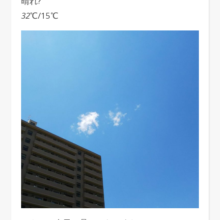
晴れ
?
32
℃/15℃