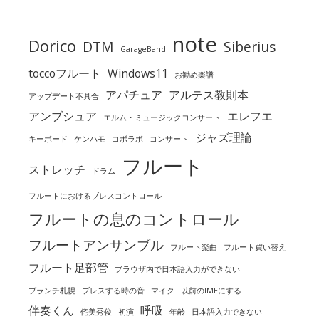
note
Dorico
DTM
Siberius
GarageBand
toccoフルート
Windows11
お勧め楽譜
アパチュア
アルテス教則本
アップデート不具合
アンブシュア
エレフエ
エルム・ミュージックコンサート
ジャズ理論
キーボード
ケンハモ
コボラボ
コンサート
フルート
ストレッチ
ドラム
フルートにおけるブレスコントロール
フルートの息のコントロール
フルートアンサンブル
フルート楽曲
フルート買い替え
フルート足部管
ブラウザ内で日本語入力ができない
ブランチ札幌
ブレスする時の音
マイク
以前のIMEにする
伴奏くん
呼吸
侘美秀俊
初演
年齢
日本語入力できない