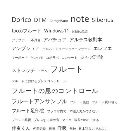
note
Dorico
DTM
Siberius
GarageBand
toccoフルート
Windows11
お勧め楽譜
アパチュア
アルテス教則本
アップデート不具合
アンブシュア
エレフエ
エルム・ミュージックコンサート
ジャズ理論
キーボード
ケンハモ
コボラボ
コンサート
フルート
ストレッチ
ドラム
フルートにおけるブレスコントロール
フルートの息のコントロール
フルートアンサンブル
フルート楽曲
フルート買い替え
フルート足部管
ブラウザ内で日本語入力ができない
ブランチ札幌
ブレスする時の音
マイク
以前のIMEにする
伴奏くん
呼吸
侘美秀俊
初演
年齢
日本語入力できない