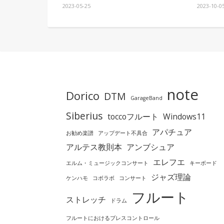
2023-05-25
2023-10-0
note
Dorico
DTM
GarageBand
Siberius
toccoフルート
Windows11
アパチュア
お勧め楽譜
アップデート不具合
アルテス教則本
アンブシュア
エレフエ
エルム・ミュージックコンサート
キーボード
ジャズ理論
ケンハモ
コボラボ
コンサート
フルート
ストレッチ
ドラム
フルートにおけるブレスコントロール