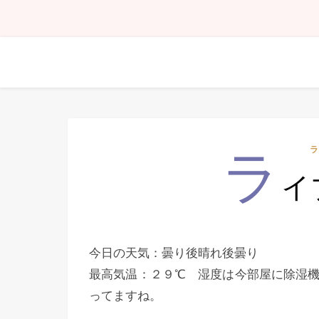
ラ
イ
今日の天気：曇り後晴れ後曇り
最高気温：２９℃ 湿度は今部屋に除湿
ってますね。