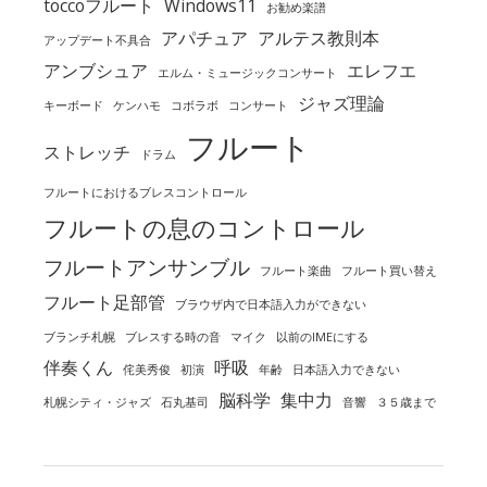
toccoフルート
Windows11
お勧め楽譜
アパチュア
アルテス教則本
アップデート不具合
アンブシュア
エレフエ
エルム・ミュージックコンサート
ジャズ理論
キーボード
ケンハモ
コボラボ
コンサート
フルート
ストレッチ
ドラム
フルートにおけるブレスコントロール
フルートの息のコントロール
フルートアンサンブル
フルート楽曲
フルート買い替え
フルート足部管
ブラウザ内で日本語入力ができない
ブランチ札幌
ブレスする時の音
マイク
以前のIMEにする
伴奏くん
呼吸
侘美秀俊
初演
年齢
日本語入力できない
脳科学
集中力
札幌シティ・ジャズ
石丸基司
音響
３５歳まで