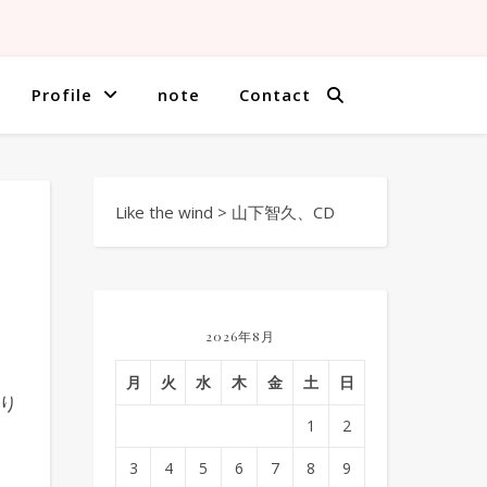
Profile
note
Contact
Like the wind
>
山下智久、CD
2026年8月
月
火
水
木
金
土
日
り
1
2
3
4
5
6
7
8
9