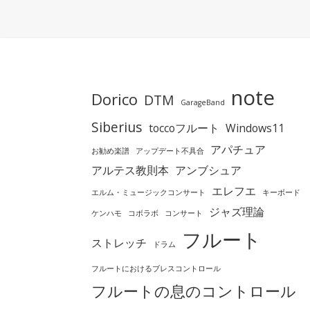
note
Dorico
DTM
GarageBand
Siberius
toccoフルート
Windows11
アパチュア
お勧め楽譜
アップデート不具合
アルテス教則本
アンブシュア
エレフエ
エルム・ミュージックコンサート
キーボード
ジャズ理論
ケンハモ
コボラボ
コンサート
フルート
ストレッチ
ドラム
フルートにおけるブレスコントロール
フルートの息のコントロール