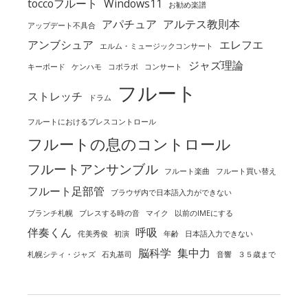
toccoフルート
Windows11
お勧め楽譜
アパチュア
アルテス教則本
アップデート不具合
アンブシュア
エレフエ
エルム・ミュージックコンサート
ジャズ理論
キーボード
ケンハモ
コボラボ
コンサート
フルート
ストレッチ
ドラム
フルートにおけるブレスコントロール
フルートの息のコントロール
フルートアンサンブル
フルート楽曲
フルート買い替え
フルート足部管
ブラウザ内で日本語入力ができない
ブランチ札幌
ブレスする時の音
マイク
以前のIMEにする
伴奏くん
呼吸
侘美秀俊
初演
年齢
日本語入力できない
脳科学
集中力
札幌シティ・ジャズ
石丸基司
音響
３５歳まで