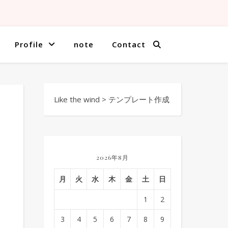
Profile
note
Contact
Like the wind
>
テンプレート作成
2026年8月
月
火
水
木
金
土
日
1
2
3
4
5
6
7
8
9