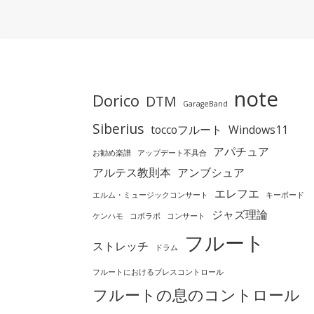
note
Dorico
DTM
GarageBand
Siberius
toccoフルート
Windows11
アパチュア
お勧め楽譜
アップデート不具合
アルテス教則本
アンブシュア
エレフエ
エルム・ミュージックコンサート
キーボード
ジャズ理論
ケンハモ
コボラボ
コンサート
フルート
ストレッチ
ドラム
フルートにおけるブレスコントロール
フルートの息のコントロール